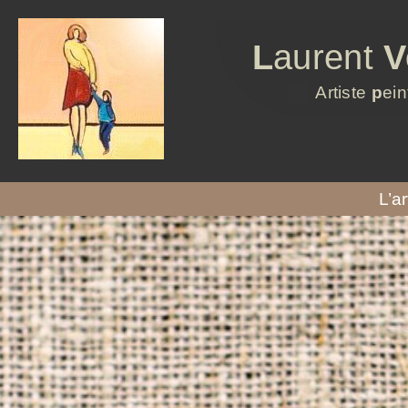
L
aurent
V
Artiste
p
ein
L’ar