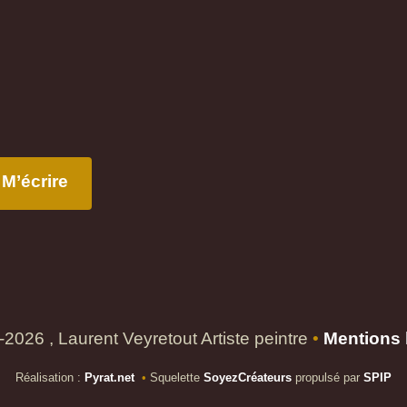
M’écrire
2026 , Laurent Veyretout Artiste peintre
•
Mentions 
Réalisation :
Pyrat.net
•
Squelette
SoyezCréateurs
propulsé par
SPIP