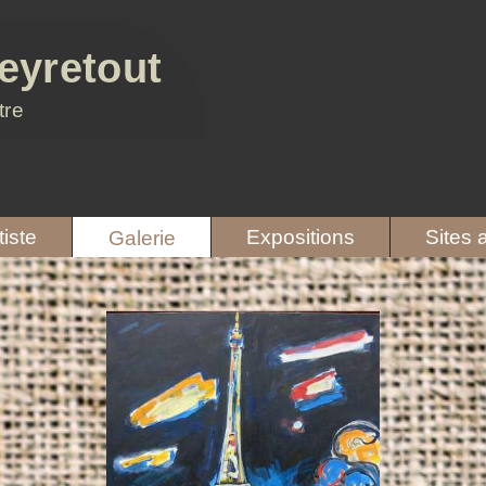
eyretout
tre
tiste
Expositions
Sites 
Galerie