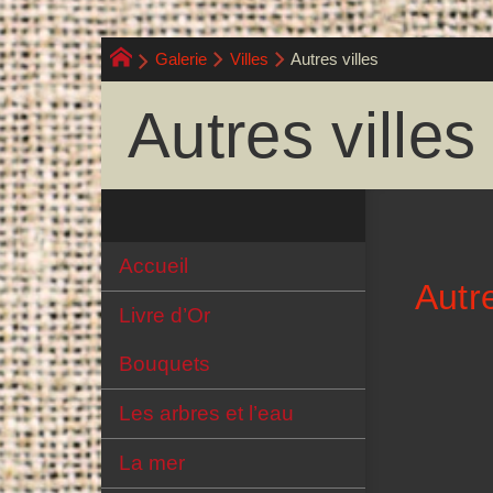
Galerie
Villes
Autres villes
Autres villes
Accueil
Autre
Livre d’Or
Bouquets
Les arbres et l’eau
La mer