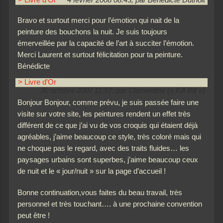
> Livre d’Or
4 février 2008 08:43, par Bénédicte Duthoit
Bravo et surtout merci pour l’émotion qui nait de la
peinture des bouchons la nuit. Je suis toujours
émerveillée par la capacité de l’art à succiter l’émotion.
Merci Laurent et surtout félicitation pour ta peinture.
Bénédicte
> Livre d’Or
30 octobre 2007 11:57, par Clémentine (« Kill Bill »)
Bonjour Bonjour, comme prévu, je suis passée faire une
visite sur votre site, les peintures rendent un effet très
différent de ce que j’ai vu de vos croquis qui étaient déjà
agréables, j’aime beaucoup ce style, très coloré mais qui
ne choque pas le regard, avec des traits fluides… les
paysages urbains sont superbes, j’aime beaucoup ceux
de nuit et le « jour/nuit » sur la page d’accueil !
Bonne continuation,vous faites du beau travail, très
personnel et très touchant…. à une prochaine convention
peut être !