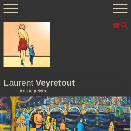
L
aurent
Veyretout
Artiste
p
eintre