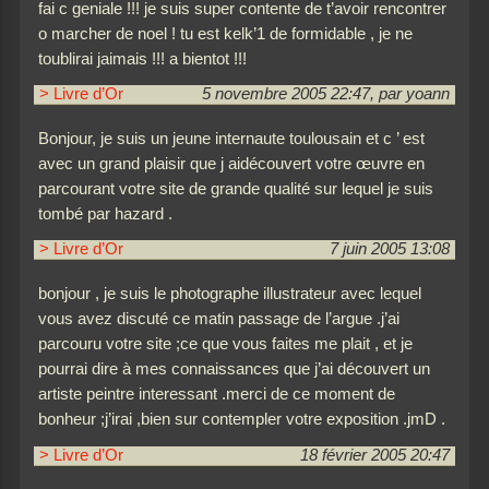
fai c geniale !!! je suis super contente de t’avoir rencontrer
o marcher de noel ! tu est kelk’1 de formidable , je ne
toublirai jaimais !!! a bientot !!!
> Livre d’Or
5 novembre 2005 22:47, par yoann
Bonjour, je suis un jeune internaute toulousain et c ’ est
avec un grand plaisir que j aidécouvert votre œuvre en
parcourant votre site de grande qualité sur lequel je suis
tombé par hazard .
> Livre d’Or
7 juin 2005 13:08
bonjour , je suis le photographe illustrateur avec lequel
vous avez discuté ce matin passage de l’argue .j’ai
parcouru votre site ;ce que vous faites me plait , et je
pourrai dire à mes connaissances que j’ai découvert un
artiste peintre interessant .merci de ce moment de
bonheur ;j’irai ,bien sur contempler votre exposition .jmD .
> Livre d’Or
18 février 2005 20:47