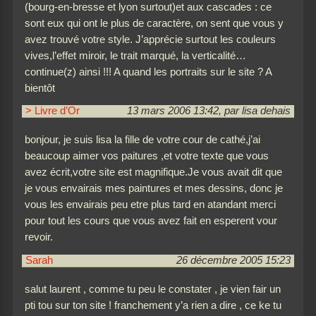
(bourg-en-bresse et lyon surtout)et aux cascades : ce
sont eux qui ont le plus de caractère, on sent que vous y
avez trouvé votre style. J’apprécie surtout les couleurs
vives,l’effet miroir, le trait marqué, la verticalité…
continue(z) ainsi !!! A quand les portraits sur le site ? A
bientôt
> Livre d’Or
13 mars 2006 13:42, par lisa dehais
bonjour, je suis lisa la fille de votre cour de cathé,j’ai
beaucoup aimer vos paitures ,et votre texte que vous
avez écrit,votre site est magnifique.Je vous avait dit que
je vous envairais mes paintures et mes dessins, donc je
vous les envairais peu etre plus tard en atandant merci
pour tout les cours que vous avez fait en esperent vour
revoir.
Sarah
26 décembre 2005 15:23
salut laurent , comme tu peu le constater , je vien fair un
pti tou sur ton site ! franchement y’a rien a dire , ce ke tu