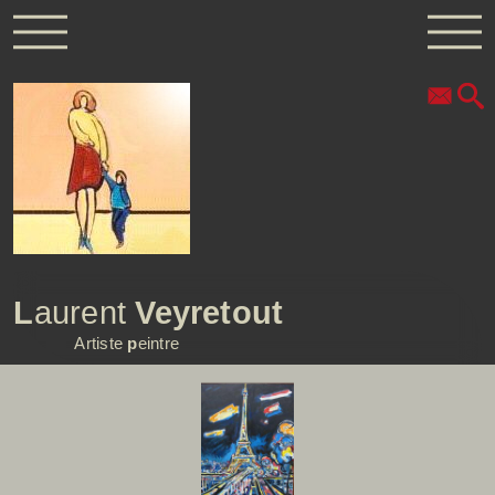
L
aurent
Veyretout
Artiste
p
eintre