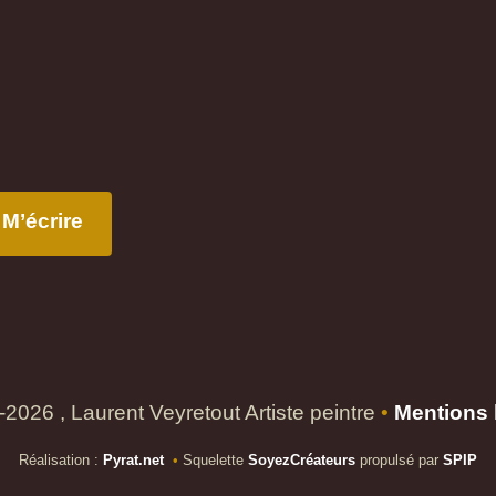
M’écrire
2026 , Laurent Veyretout Artiste peintre
•
Mentions 
Réalisation :
Pyrat.net
•
Squelette
SoyezCréateurs
propulsé par
SPIP