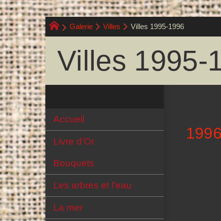
Galerie
Villes
Villes 1995-1996
Villes 1995-
Accueil
199
Livre d’Or
Bouquets
Les arbres et l’eau
La mer