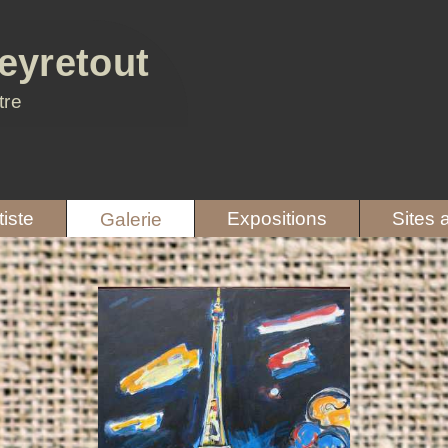
eyretout
tre
tiste
Expositions
Sites 
Galerie