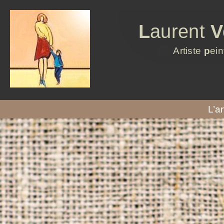
L
aurent
V
Artiste
p
ein
L’ar