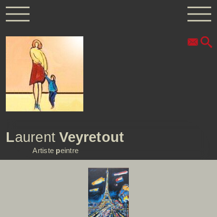
L
aurent
Veyretout
Artiste
p
eintre