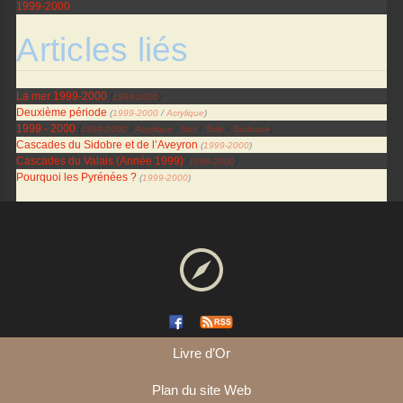
1999-2000
Articles liés
La mer 1999-2000
(
1999-2000
)
Deuxième période
(
1999-2000
/
Acrylique
)
1999 - 2000
(
1999-2000
/
Acrylique
/
Nuit
/
Toile
/
Toulouse
)
Cascades du Sidobre et de l’Aveyron
(
1999-2000
)
Cascades du Valais (Année 1999)
(
1999-2000
)
Pourquoi les Pyrénées ?
(
1999-2000
)
Livre d’Or
Plan du site Web