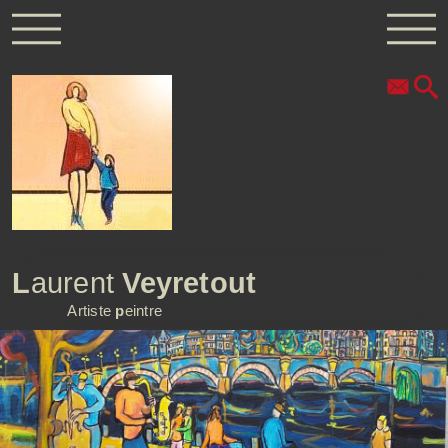
L
aurent
Veyretout
Artiste
p
eintre