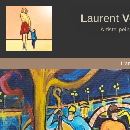
L
aurent
V
Artiste
p
ein
L’ar