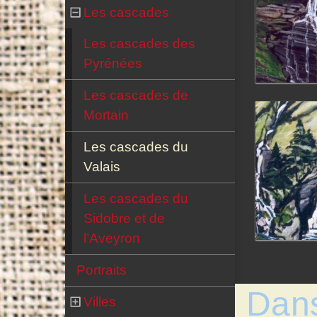
Les cascades
Les cascades des
Pyrénées
Les cascades de
Mortain
Les cascades du
Valais
Les cascades du
Sidobre et de
l’Aveyron
Portraits
Dan
Villes