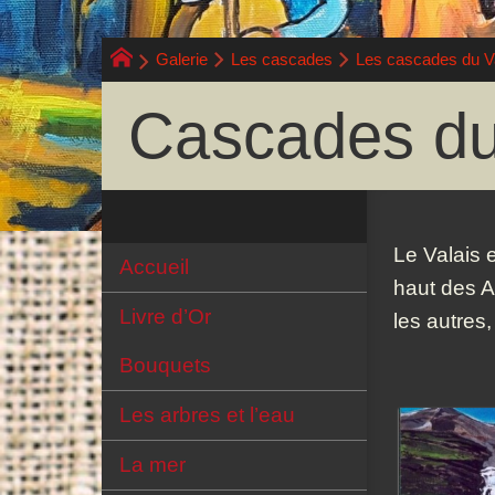
Galerie
Les cascades
Les cascades du V
Cascades du
Le Valais 
Accueil
haut des A
Livre d’Or
les autres
Bouquets
Les arbres et l’eau
La mer