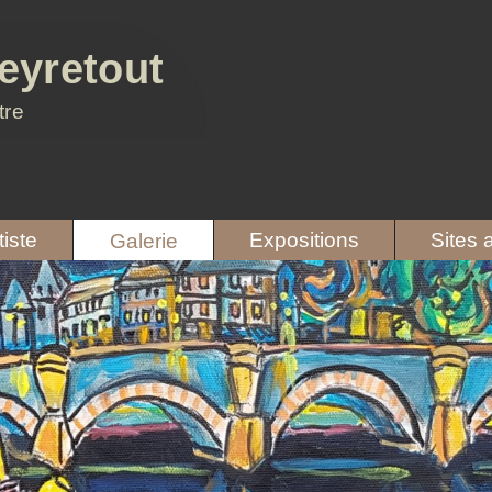
eyretout
tre
tiste
Expositions
Sites 
Galerie