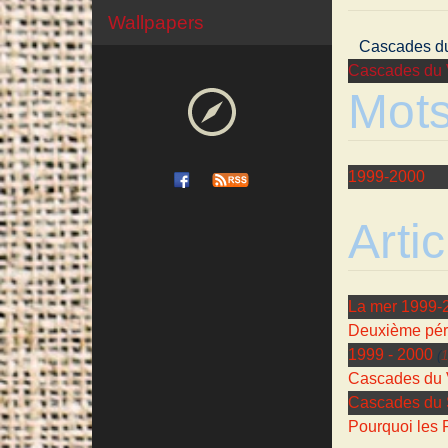
Wallpapers
Cascades du
Cascades du 
Mots
1999-2000
Artic
La mer 1999-
Deuxième pér
1999 - 2000
(
1
Cascades du 
Cascades du S
Pourquoi les 