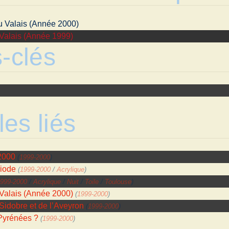
 Valais (Année 2000)
Valais (Année 1999)
-clés
les liés
2000
(
1999-2000
)
iode
(
1999-2000
/
Acrylique
)
999-2000
/
Acrylique
/
Nuit
/
Toile
/
Toulouse
)
Valais (Année 2000)
(
1999-2000
)
idobre et de l’Aveyron
(
1999-2000
)
Pyrénées ?
(
1999-2000
)