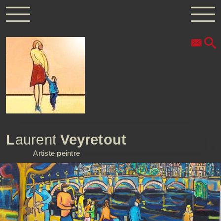
L
aurent
Veyretout
Artiste
p
eintre