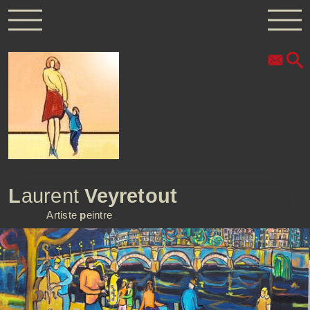
L
aurent
Veyretout
Artiste
p
eintre