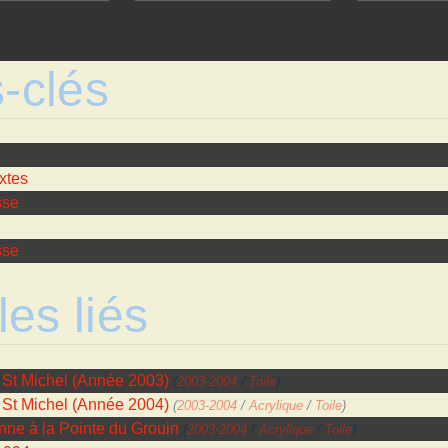
-clés
xtes
sse
sse
les liés
 St Michel (Année 2003)
(
2003-2004
/
Toile
)
 St Michel (Année 2004)
(
2003-2004
/
Acrylique
/
Toile
)
nne à la Pointe du Grouin
(
2003-2004
/
Acrylique
/
Toile
)