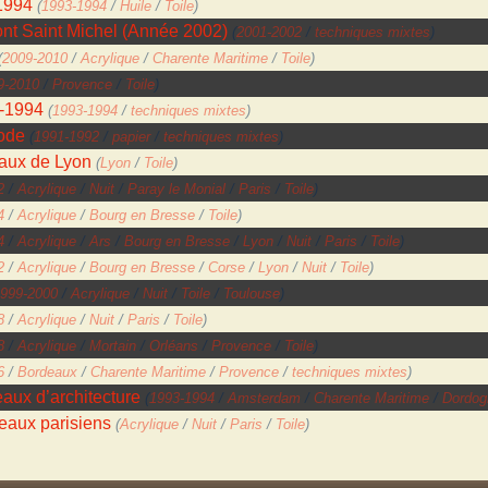
1994
(
1993-1994
/
Huile
/
Toile
)
nt Saint Michel (Année 2002)
(
2001-2002
/
techniques mixtes
)
(
2009-2010
/
Acrylique
/
Charente Maritime
/
Toile
)
9-2010
/
Provence
/
Toile
)
3-1994
(
1993-1994
/
techniques mixtes
)
ode
(
1991-1992
/
papier
/
techniques mixtes
)
eaux de Lyon
(
Lyon
/
Toile
)
2
/
Acrylique
/
Nuit
/
Paray le Monial
/
Paris
/
Toile
)
4
/
Acrylique
/
Bourg en Bresse
/
Toile
)
4
/
Acrylique
/
Ars
/
Bourg en Bresse
/
Lyon
/
Nuit
/
Paris
/
Toile
)
2
/
Acrylique
/
Bourg en Bresse
/
Corse
/
Lyon
/
Nuit
/
Toile
)
999-2000
/
Acrylique
/
Nuit
/
Toile
/
Toulouse
)
8
/
Acrylique
/
Nuit
/
Paris
/
Toile
)
8
/
Acrylique
/
Mortain
/
Orléans
/
Provence
/
Toile
)
6
/
Bordeaux
/
Charente Maritime
/
Provence
/
techniques mixtes
)
eaux d’architecture
(
1993-1994
/
Amsterdam
/
Charente Maritime
/
Dordog
eaux parisiens
(
Acrylique
/
Nuit
/
Paris
/
Toile
)