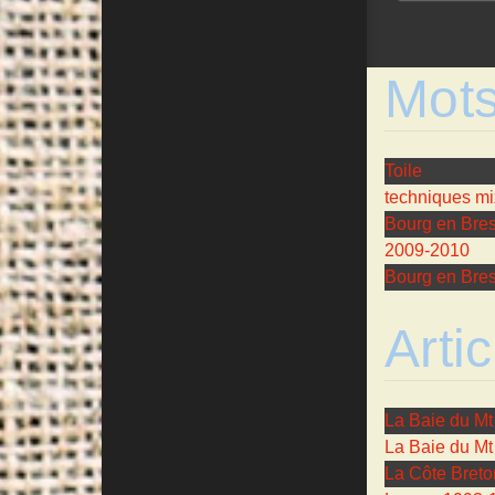
Mots
Toile
techniques mi
Bourg en Bre
2009-2010
Bourg en Bre
Artic
La Baie du Mt
La Baie du Mt
La Côte Breto