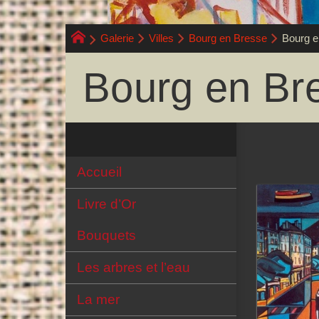
Galerie
Villes
Bourg en Bresse
Bourg e
Bourg en Br
Accueil
Livre d’Or
Bouquets
Les arbres et l’eau
La mer