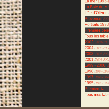
La mer 1993-
La Baie du Mo
L’île d’Oléron
Provence
(
200
Portraits 199
Première péri
Tous les tabl
2002
(
2001-200
2004
(
2003-200
2003
(
2003-200
2001
(
2001-200
1999 - 2000
(
1
1998
(
1997-199
1997
(
1997-199
1995
(
1995-199
Premiers tabl
Tous mes tabl