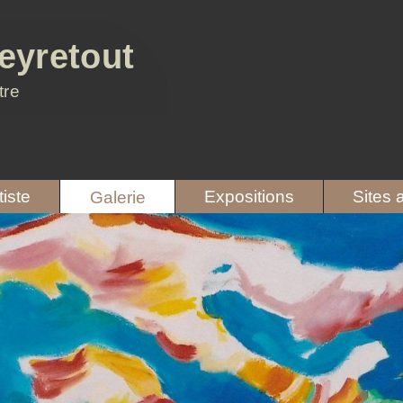
eyretout
tre
tiste
Expositions
Sites 
Galerie