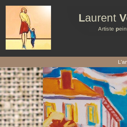
L
aurent
V
Artiste
p
ein
L’ar