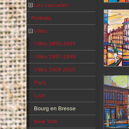
Les cascades
Portraits
Villes
Villes 1995-1996
Villes 1997-1998
Villes 2009 2010
Paris
Lyon
Bourg en Bresse
New York