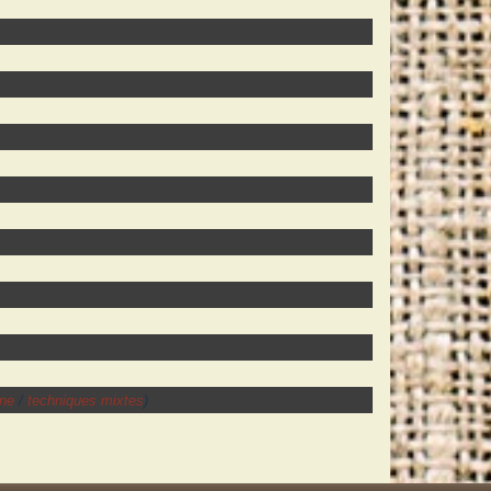
ne
/
techniques mixtes
)