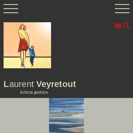
L
aurent
Veyretout
Artiste
p
eintre