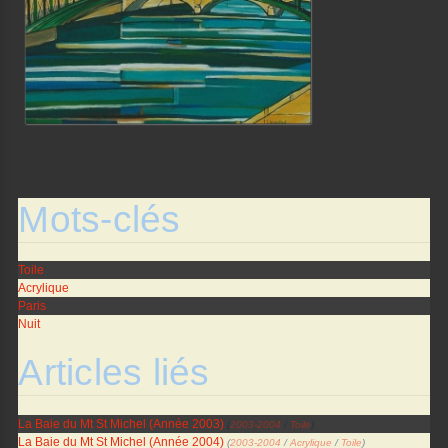
Mots-clés
Toile
Acrylique
Paris
Nuit
Articles liés
La Baie du Mt St Michel (Année 2003)
(
2003-2004
/
Toile
)
La Baie du Mt St Michel (Année 2004)
(
2003-2004
/
Acrylique
/
Toile
)