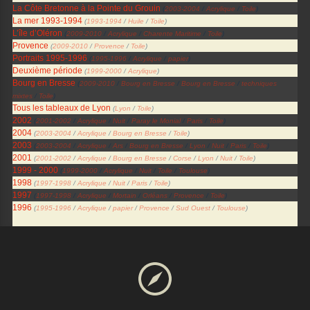
La Côte Bretonne à la Pointe du Grouin
(
2003-2004
/
Acrylique
/
Toile
)
La mer 1993-1994
(
1993-1994
/
Huile
/
Toile
)
L’île d’Oléron
(
2009-2010
/
Acrylique
/
Charente Maritime
/
Toile
)
Provence
(
2009-2010
/
Provence
/
Toile
)
Portraits 1995-1996
(
1995-1996
/
Acrylique
/
papier
)
Deuxième période
(
1999-2000
/
Acrylique
)
Bourg en Bresse
(
2009-2010
/
Bourg en Bresse
/
Bourg en Bresse
/
techniques
mixtes
/
Toile
)
Tous les tableaux de Lyon
(
Lyon
/
Toile
)
2002
(
2001-2002
/
Acrylique
/
Nuit
/
Paray le Monial
/
Paris
/
Toile
)
2004
(
2003-2004
/
Acrylique
/
Bourg en Bresse
/
Toile
)
2003
(
2003-2004
/
Acrylique
/
Ars
/
Bourg en Bresse
/
Lyon
/
Nuit
/
Paris
/
Toile
)
2001
(
2001-2002
/
Acrylique
/
Bourg en Bresse
/
Corse
/
Lyon
/
Nuit
/
Toile
)
1999 - 2000
(
1999-2000
/
Acrylique
/
Nuit
/
Toile
/
Toulouse
)
1998
(
1997-1998
/
Acrylique
/
Nuit
/
Paris
/
Toile
)
1997
(
1997-1998
/
Acrylique
/
Mortain
/
Orléans
/
Provence
/
Toile
)
1996
(
1995-1996
/
Acrylique
/
papier
/
Provence
/
Sud Ouest
/
Toulouse
)