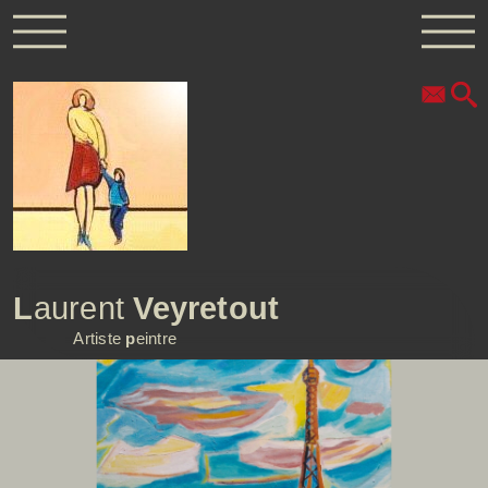
L
aurent
Veyretout
Artiste
p
eintre