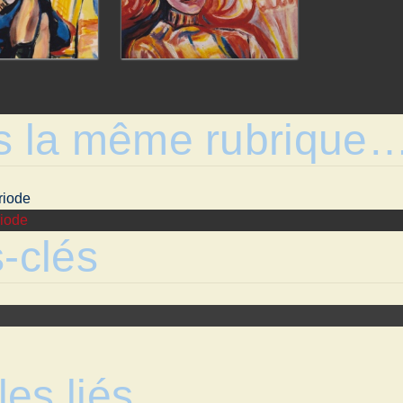
s la même rubrique
riode
iode
-clés
les liés