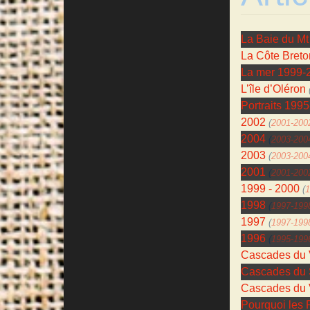
La Baie du Mt
La Côte Breto
La mer 1999-
L’île d’Oléron
Portraits 199
2002
(
2001-200
2004
(
2003-200
2003
(
2003-200
2001
(
2001-200
1999 - 2000
(
1
1998
(
1997-199
1997
(
1997-199
1996
(
1995-199
Cascades du 
Cascades du S
Cascades du 
Pourquoi les 