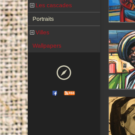
Les cascades
Portraits
Villes
Wallpapers