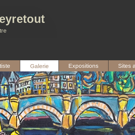
eyretout
tre
tiste
Expositions
Sites 
Galerie