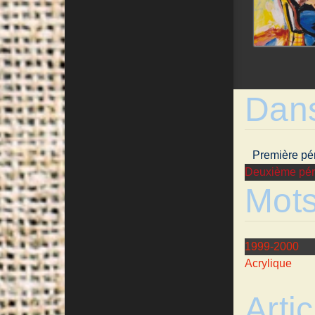
Dan
Première pé
Deuxième pér
Mots
1999-2000
Acrylique
Artic