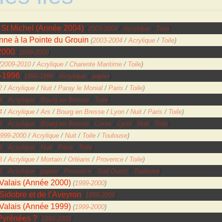
 St Michel (Année 2004)
(
2003-2004
/
Acrylique
/
Toile
)
nne à la Pointe du Grouin
(
2003-2004
/
Acrylique
/
Toile
)
2000
(
1999-2000
)
(
2009-2010
/
Acrylique
/
Charente Maritime
/
Toile
)
5-1996
(
1995-1996
/
Acrylique
/
papier
)
2
/
Acrylique
/
Nuit
/
Paray le Monial
/
Paris
/
Toile
)
4
/
Acrylique
/
Bourg en Bresse
/
Toile
)
4
/
Acrylique
/
Ars
/
Bourg en Bresse
/
Lyon
/
Nuit
/
Paris
/
Toile
)
2
/
Acrylique
/
Bourg en Bresse
/
Corse
/
Lyon
/
Nuit
/
Toile
)
999-2000
/
Acrylique
/
Nuit
/
Toile
/
Toulouse
)
8
/
Acrylique
/
Nuit
/
Paris
/
Toile
)
8
/
Acrylique
/
Mortain
/
Orléans
/
Provence
/
Toile
)
6
/
Acrylique
/
papier
/
Provence
/
Sud Ouest
/
Toulouse
)
Valais (Année 2000)
(
1999-2000
)
idobre et de l’Aveyron
(
1999-2000
)
Valais (Année 1999)
(
1999-2000
)
Pyrénées ?
(
1999-2000
)