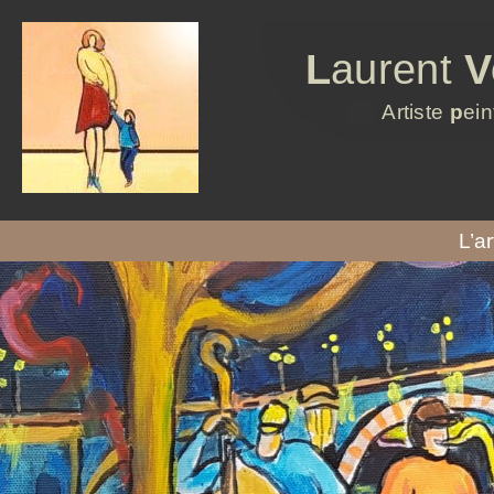
L
aurent
V
Artiste
p
ein
L’ar