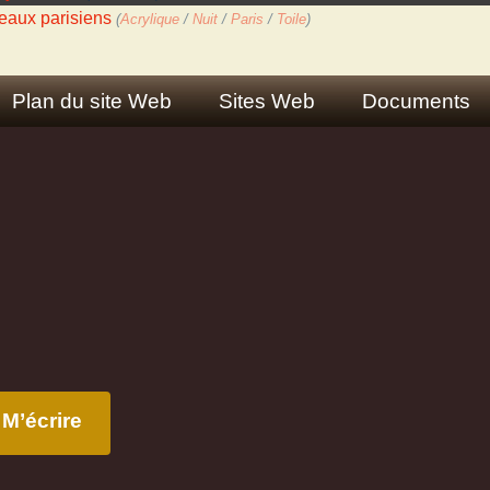
eaux parisiens
(
Acrylique
/
Nuit
/
Paris
/
Toile
)
Plan du site Web
Sites Web
Documents
M’écrire