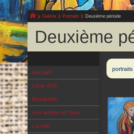
Galerie
Portraits
Deuxième période
Deuxième pé
portraits
Accueil
Livre d’Or
Bouquets
Les arbres et l’eau
La mer