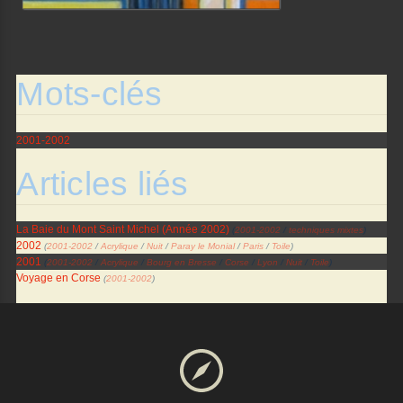
Mots-clés
2001-2002
Articles liés
La Baie du Mont Saint Michel (Année 2002)
(
2001-2002
/
techniques mixtes
)
2002
(
2001-2002
/
Acrylique
/
Nuit
/
Paray le Monial
/
Paris
/
Toile
)
2001
(
2001-2002
/
Acrylique
/
Bourg en Bresse
/
Corse
/
Lyon
/
Nuit
/
Toile
)
Voyage en Corse
(
2001-2002
)