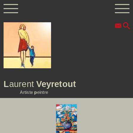
L
aurent
Veyretout
Artiste
p
eintre