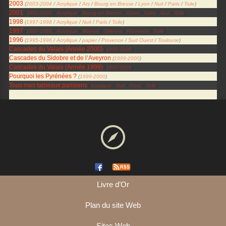
2003
(
2003-2004
/
Acrylique
/
Ars
/
Bourg en Bresse
/
Lyon
/
Nuit
/
Paris
/
Toile
)
2001
(
2001-2002
/
Acrylique
/
Bourg en Bresse
/
Corse
/
Lyon
/
Nuit
/
Toile
)
1998
(
1997-1998
/
Acrylique
/
Nuit
/
Paris
/
Toile
)
1997
(
1997-1998
/
Acrylique
/
Mortain
/
Orléans
/
Provence
/
Toile
)
1996
(
1995-1996
/
Acrylique
/
papier
/
Provence
/
Sud Ouest
/
Toulouse
)
Cascades du Valais (Année 2000)
(
1999-2000
)
Cascades du Sidobre et de l’Aveyron
(
1999-2000
)
Cascades du Valais (Année 1999)
(
1999-2000
)
Pourquoi les Pyrénées ?
(
1999-2000
)
Tous mes tableaux parisiens
(
Acrylique
/
Nuit
/
Paris
/
Toile
)
Livre d’Or
Plan du site Web
Sites Web