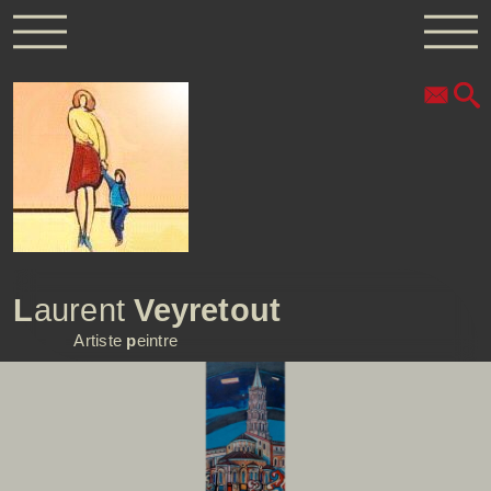
L
aurent
Veyretout
Artiste
p
eintre