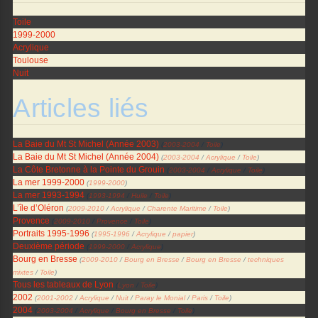
Toile
1999-2000
Acrylique
Toulouse
Nuit
Articles liés
La Baie du Mt St Michel (Année 2003)
(
2003-2004
/
Toile
)
La Baie du Mt St Michel (Année 2004)
(
2003-2004
/
Acrylique
/
Toile
)
La Côte Bretonne à la Pointe du Grouin
(
2003-2004
/
Acrylique
/
Toile
)
La mer 1999-2000
(
1999-2000
)
La mer 1993-1994
(
1993-1994
/
Huile
/
Toile
)
L’île d’Oléron
(
2009-2010
/
Acrylique
/
Charente Maritime
/
Toile
)
Provence
(
2009-2010
/
Provence
/
Toile
)
Portraits 1995-1996
(
1995-1996
/
Acrylique
/
papier
)
Deuxième période
(
1999-2000
/
Acrylique
)
Bourg en Bresse
(
2009-2010
/
Bourg en Bresse
/
Bourg en Bresse
/
techniques
mixtes
/
Toile
)
Tous les tableaux de Lyon
(
Lyon
/
Toile
)
2002
(
2001-2002
/
Acrylique
/
Nuit
/
Paray le Monial
/
Paris
/
Toile
)
2004
(
2003-2004
/
Acrylique
/
Bourg en Bresse
/
Toile
)