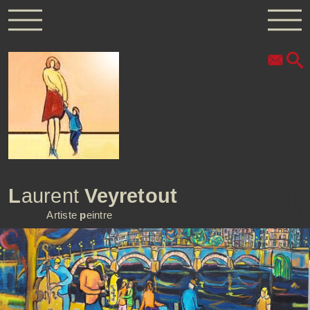
L
aurent
Veyretout
Artiste
p
eintre