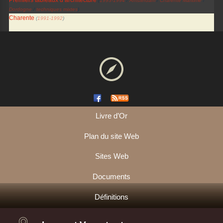
Premiers tableaux d’architecture
(
1993-1994
/
Amsterdam
/
Charente Maritime
/
Dordogne
/
techniques mixtes
)
Charente
(
1991-1992
)
Livre d’Or
Plan du site Web
Sites Web
Documents
Définitions