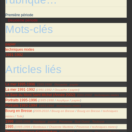
Première période
Deuxième période
Mots-clés
papier
techniques mixtes
1991-1992
Articles liés
La mer 1995-1996
(
1995-1996
/
Gouache
/
papier
)
La mer 1991-1992
(
1991-1992
/
Gouache
/
papier
)
La Baie du Mont Saint Michel (Année 2002)
(
2001-2002
/
techniques mixtes
)
Portraits 1995-1996
(
1995-1996
/
Acrylique
/
papier
)
Portraits 1993-1994
(
1993-1994
/
techniques mixtes
)
Bourg en Bresse
(
2009-2010
/
Bourg en Bresse
/
Bourg en Bresse
/
techniques
mixtes
/
Toile
)
1996
(
1995-1996
/
Acrylique
/
papier
/
Provence
/
Sud Ouest
/
Toulouse
)
1995
(
1995-1996
/
Bordeaux
/
Charente Maritime
/
Provence
/
techniques mixtes
)