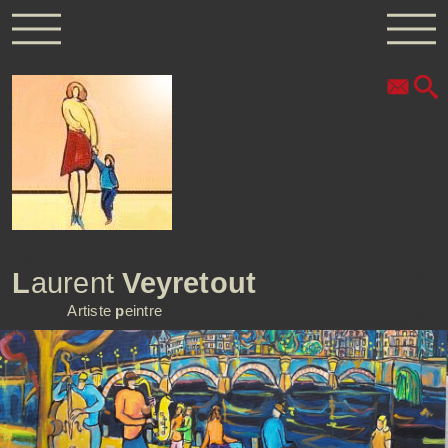
L
aurent
Veyretout
Artiste
p
eintre