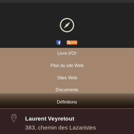
Livre d’Or
Plan du site Web
Sites Web
Documents
Définitions
Laurent Veyretout
383, chemin des Lazaristes