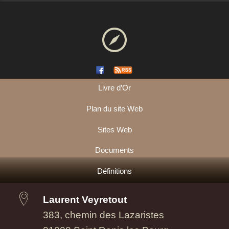
Livre d’Or
Plan du site Web
Sites Web
Documents
Définitions
Laurent Veyretout
383, chemin des Lazaristes