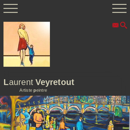
L
aurent
Veyretout
Artiste
p
eintre