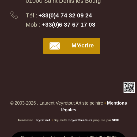
01000 Saint Denis les Bourg
Tél :
+33(0)4 74 32 09 24
Mob :
+33(0)6 37 67 17 03
M’écrire
©
2003-2026 , Laurent Veyretout Artiste peintre
•
Mentions
légales
Réalisation :
Pyrat.net
•
Squelette
SoyezCréateurs
propulsé par
SPIP