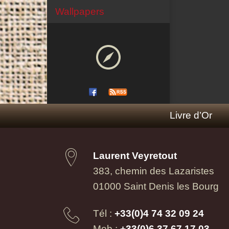
Wallpapers
Livre d’Or
Laurent Veyretout
383, chemin des Lazaristes
01000 Saint Denis les Bourg
Tél :
+33(0)4 74 32 09 24
Mob :
+33(0)6 37 67 17 03