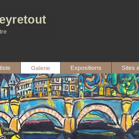
eyretout
tre
tiste
Expositions
Sites 
Galerie