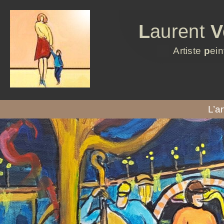
L
aurent
V
Artiste
p
ein
L’ar