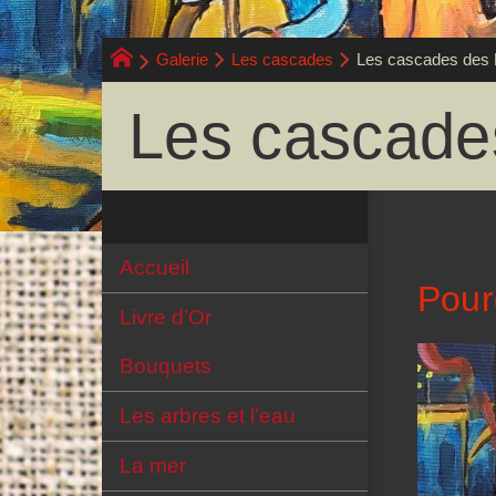
Galerie
Les cascades
Les cascades des
Les cascade
Accueil
Pour
Livre d’Or
Bouquets
Les arbres et l’eau
La mer