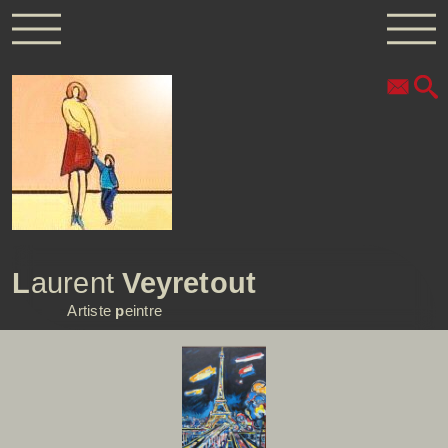
L
aurent
Veyretout
Artiste
p
eintre